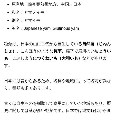
原産地：熱帯亜熱帯地方、中国、日本
和名：ヤマノイモ
別名：ヤマイモ
英名：Japanese yam, Glutinous yam
種類は、日本の山に古代から自生している
自然薯（じねん
じょ）
、こんぼうのような
長芋
、扁平で扇川の
いちょうい
も
、こぶしように
つくねいも（大和いも）
などがありま
す。
日本には昔からあるため、名称や地域によって名前が異な
り、種類も多くあります。
古くは自生ものを採取して食用にしていた地域もあり、歴
史に関しては謎が多い野菜です。日本では縄文時代から食