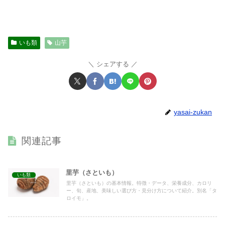
いも類
山芋
シェアする
yasai-zukan
関連記事
里芋（さといも）
いも類
里芋（さといも）の基本情報。特徴・データ、栄養成分、カロリ
ー、旬、産地、美味しい選び方・見分け方について紹介。別名「タ
ロイモ」。