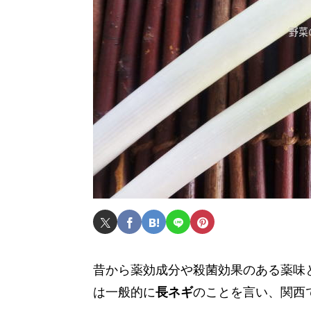
昔から薬効成分や殺菌効果のある薬味
は一般的に
長ネギ
のことを言い、関西