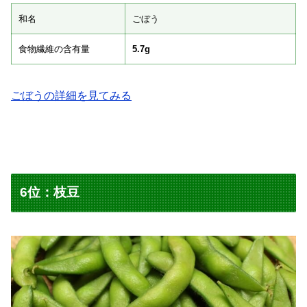
和名
ごぼう
食物繊維の含有量
5.7g
ごぼうの詳細を見てみる
6位：枝豆