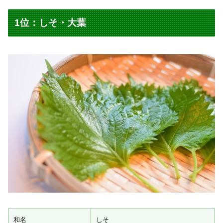
1位：しそ・大葉
和名
しそ